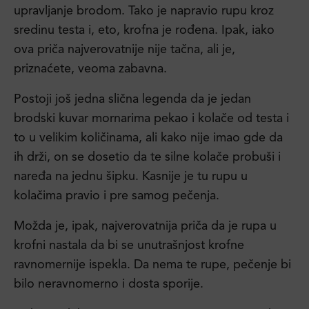
upravljanje brodom. Tako je napravio rupu kroz
sredinu testa i, eto, krofna je rođena. Ipak, iako
ova priča najverovatnije nije tačna, ali je,
priznaćete, veoma zabavna.
Postoji još jedna slična legenda da je jedan
brodski kuvar mornarima pekao i kolače od testa i
to u velikim količinama, ali kako nije imao gde da
ih drži, on se dosetio da te silne kolače probuši i
naređa na jednu šipku. Kasnije je tu rupu u
kolačima pravio i pre samog pečenja.
Možda je, ipak, najverovatnija priča da je rupa u
krofni nastala da bi se unutrašnjost krofne
ravnomernije ispekla. Da nema te rupe, pečenje bi
bilo neravnomerno i dosta sporije.