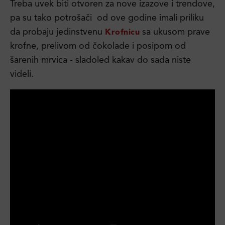
Treba uvek biti otvoren za nove izazove i trendove,
pa su tako potrošači od ove godine imali priliku
da probaju jedinstvenu
sa ukusom prave
Krofnicu
krofne, prelivom od čokolade i posipom od
šarenih mrvica - sladoled kakav do sada niste
videli.