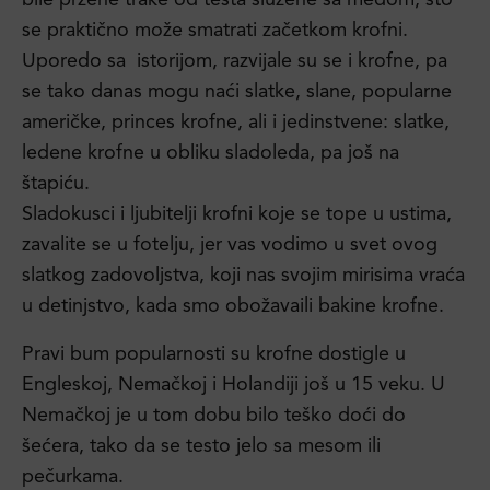
bile pržene trake od testa služene sa medom, što
se praktično može smatrati začetkom krofni.
Uporedo sa istorijom, razvijale su se i krofne, pa
se tako danas mogu naći slatke, slane, popularne
američke, princes krofne, ali i jedinstvene: slatke,
ledene krofne u obliku sladoleda, pa još na
štapiću.
Sladokusci i ljubitelji krofni koje se tope u ustima,
zavalite se u fotelju, jer vas vodimo u svet ovog
slatkog zadovoljstva, koji nas svojim mirisima vraća
u detinjstvo, kada smo obožavaili bakine krofne.
Pravi bum popularnosti su krofne dostigle u
Engleskoj, Nemačkoj i Holandiji još u 15 veku. U
Nemačkoj je u tom dobu bilo teško doći do
šećera, tako da se testo jelo sa mesom ili
pečurkama.