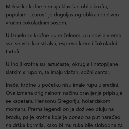
Meksičke kofne nemaju klasičan oblik krofni,
popularni „ćuros“ je duguljastog oblika i preliven
vrućim čokoladnim sosom.
U Izraelu se krofne pune želeom, a u novije vreme
sve se više koristi alva, espreso krem i čokoladni
tartufi.
U Indiji krofne su jastučaste, okrugle i natopljene
slatkim sirupom, te imaju vlažan, sočni centar.
Inače, krofne u početku nisu imale rupu u sredini.
Ova izmena originalnom načinu pravljenja pripisuje
se kapetanu Hensonu Gregoriju, holandskom
mornaru. Prema legendi on je doživeo oluju na
brodu, pa je krofne koje je poneo na put naređao
na drške kormila, kako bi mu ruke bile slobodne za