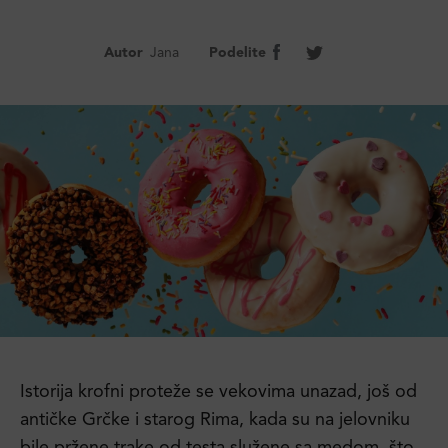
Autor
Jana
Podelite
Istorija krofni proteže se vekovima unazad, još od
antičke Grčke i starog Rima, kada su na jelovniku