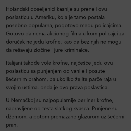
Holandski doseljenici kasnije su preneli ovu
poslasticu u Ameriku, koja je tamo postala
posebno popularna, pogotovo među policajcima.
Gotovo da nema akcionog filma u kom policajci za
doručak ne jedu krofne, kao da bez njih ne mogu
da rešavaju zločine i jure kriminalce.
Italijani takođe vole krofne, najčešće jedu ovu
poslasticu sa punjenjem od vanile i posute
šećernim prahom, pa ukoliko želite parče raja u
svojim ustima, onda je ovo prava poslastica.
U Nemačkoj su najpopularnije berliner krofne,
napravljene od testa slatkog kvasca. Punjene su
džemom, a potom premazane glazurom uz šećerni
prah.