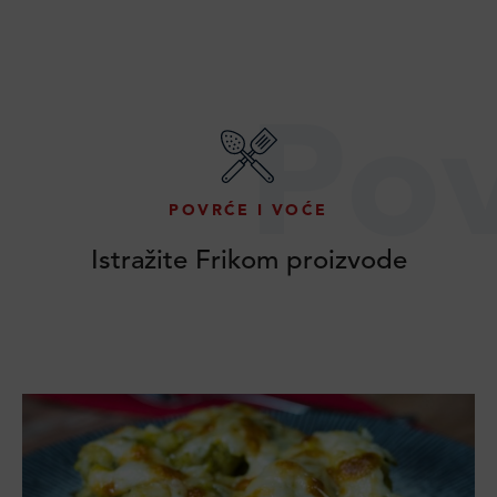
Pov
POVRĆE I VOĆE
Istražite Frikom proizvode