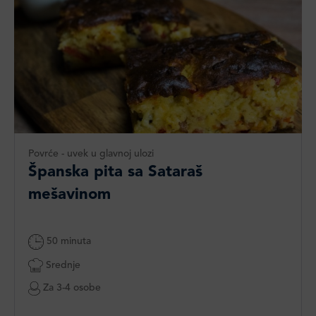
Povrće - uvek u glavnoj ulozi
Španska pita sa Sataraš
mešavinom
50 minuta
Srednje
Za 3-4 osobe