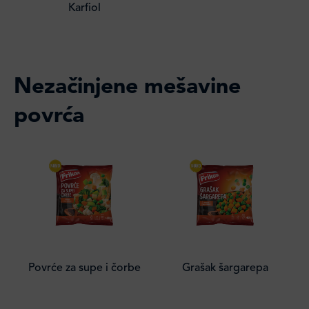
Karfiol
Nezačinjene mešavine
povrća
Povrće za supe i čorbe
Grašak šargarepa