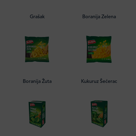
Grašak
Boranija Zelena
Boranija Žuta
Kukuruz Šećerac