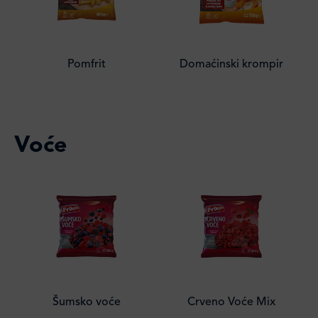
Pomfrit
Domaćinski krompir
Voće
Šumsko voće
Crveno Voće Mix