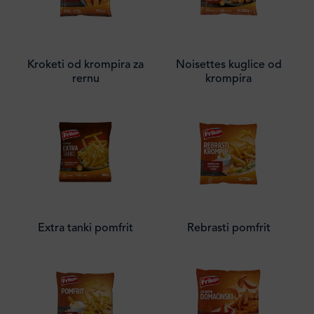
Kroketi od krompira za
Noisettes kuglice od
rernu
krompira
Extra tanki pomfrit
Rebrasti pomfrit