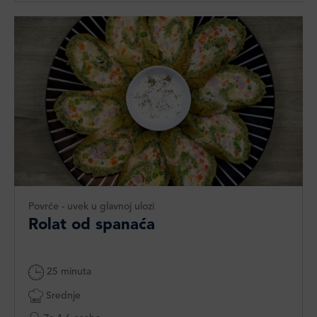
Povrće - uvek u glavnoj ulozi
Rolat od spanaća
25 minuta
Srednje