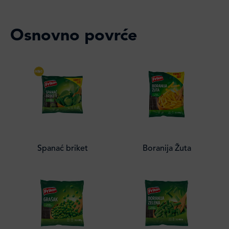
Osnovno povrće
Spanać briket
Boranija Žuta