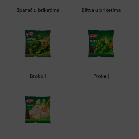
Spanać u briketima
Blitva u briketima
Brokoli
Prokelj