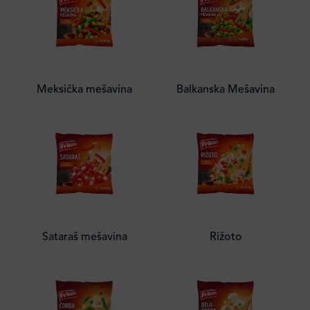
Meksička mešavina
Balkanska Mešavina
Sataraš mešavina
Rižoto