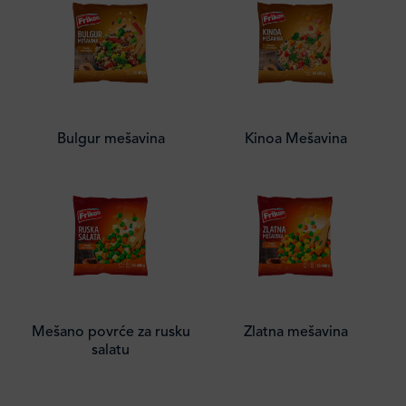
Bulgur mešavina
Kinoa Mešavina
Mešano povrće za rusku
Zlatna mešavina
salatu