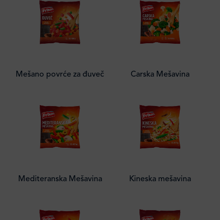
Mešano povrće za đuveč
Carska Mešavina
Mediteranska Mešavina
Kineska mešavina