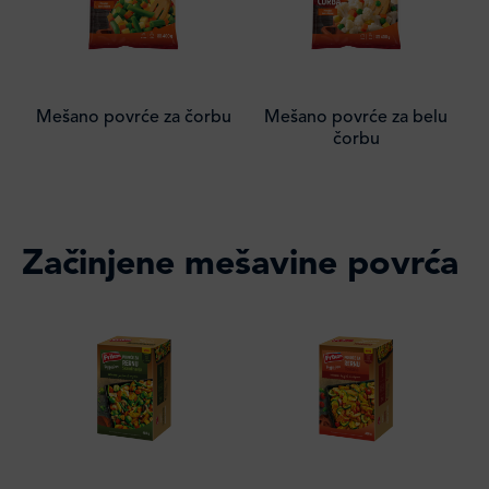
Mešano povrće za čorbu
Mešano povrće za belu
čorbu
Začinjene mešavine povrća