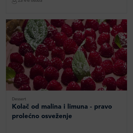
Za 4-6 osoba
Dessert
Kolač od malina i limuna - pravo
prolećno osveženje