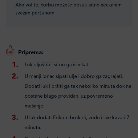
Ako volite, čorbu možete posuti sitno seckanim
svežim peršunom
Priprema:
Luk oljuštiti i sitno ga iseckati.
U manji lonac sipati ulje i dobro ga zagrejati.
Dodati luk i pržiti ga tek nekoliko minuta dok ne
postane blago providan, uz povremeno
mešanje.
U luk dodati Frikom brokoli, vodu i sve kuvati 7
minuta.