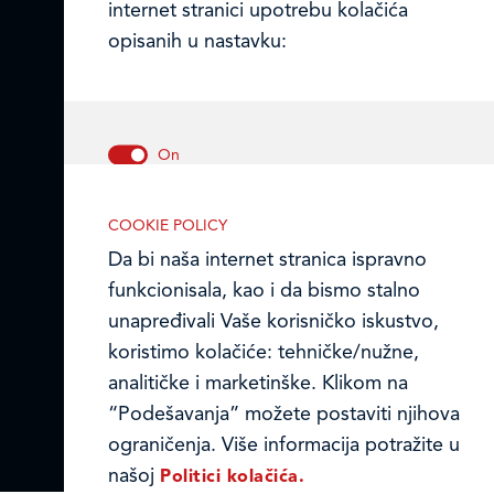
internet stranici upotrebu kolačića
Frikom Srbija
opisanih u nastavku:
Mapa i kontakti prodajnih centara
Frikom Makedonija
Online formular
Tehnički/nužni kolačići
Politika kolačića
COOKIE POLICY
Ovi kolačići omogućavaju osnovne
Da bi naša internet stranica ispravno
funkcionalnosti internet stranice. Bez
© FRIKOM DOO BEOGRAD 2026.
funkcionisala, kao i da bismo stalno
njih, naša internet stranica ne može
unapređivali Vaše korisničko iskustvo,
pravilno da funkcioniše, a možete ih
koristimo kolačiće: tehničke/nužne,
isključiti menjanjem podešavanja u
analitičke i marketinške. Klikom na
svom internet pretraživaču.
“Podešavanja” možete postaviti njihova
ograničenja. Više informacija potražite u
našoj
Politici kolačića.