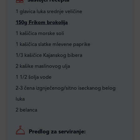
Sastojci recepta
1 glavica luka srednje veličine
150g Frikom brokolija
1 kašičica morske soli
1 kašičica slatke mlevene paprike
1/3 kašičice Kajanskog bibera
2 kašike maslinovog ulja
1 1/2 šolja vode
2-3 čena izgnječenog/sitno iseckanog belog
luka
2 belanca
Predlog za serviranje: