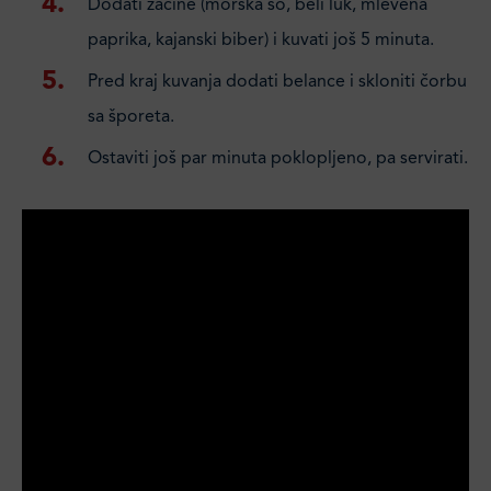
Dodati začine (morska so, beli luk, mlevena
paprika, kajanski biber) i kuvati još 5 minuta.
Pred kraj kuvanja dodati belance i skloniti čorbu
sa šporeta.
Ostaviti još par minuta poklopljeno, pa servirati.