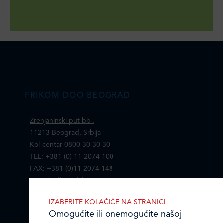
FRIKOM DOO BEOGRAD
Zrenjaninski put bb
,
11213 Beograd, Srbija
Kol-centar 0800 30 30 30
TEL: +381 (0) 11 2074 100
FAX: +381 (0)11 2074 148
E-mail:
office@frikom.rs
IZABERITE KOLAČIĆE NA STRANICI
Omogućite ili onemogućite našoj