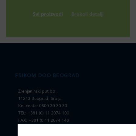
Svi proizvodi
Brokoli detalji
FRIKOM DOO BEOGRAD
Zrenjaninski put bb
,
11213 Beograd, Srbija
Kol-centar 0800 30 30 30
TEL: +381 (0) 11 2074 100
FAX: +381 (0)11 2074 148
E-mail:
office@frikom.rs