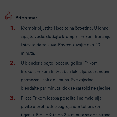
Priprema:
Krompir oljuštite i isecite na četvrtine. U lonac
sipajte vodu, dodajte krompir i Frikom Boraniju
i stavite da se kuva. Povrće kuvajte oko 20
minuta.
U blender sipajte: pečenu golicu, Frikom
Brokoli, Frikom Blitvu, beli luk, ulje, so, rendani
parmezan i sok od limuna. Sve zajedno
blendajte par minuta, dok se sastojci ne sjedine.
Filete Frikom lososa posolite i na malo ulja
pržite u prethodno zagrejanom teflonskom
tiganju. Ribu pržite po 3-4 minuta sa obe strane.