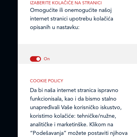
IZABERITE KOLAČIĆE NA STRANICI
Omogućite ili onemogućite našoj
internet stranici upotrebu kolačića
Frikom Srbija
opisanih u nastavku:
Mapa i kontakti prodajnih centara
Frikom Makedonija
Online formular
Tehnički/nužni kolačići
Politika kolačića
COOKIE POLICY
Ovi kolačići omogućavaju osnovne
Da bi naša internet stranica ispravno
funkcionalnosti internet stranice. Bez
© FRIKOM DOO BEOGRAD 2026.
funkcionisala, kao i da bismo stalno
njih, naša internet stranica ne može
unapređivali Vaše korisničko iskustvo,
pravilno da funkcioniše, a možete ih
koristimo kolačiće: tehničke/nužne,
isključiti menjanjem podešavanja u
analitičke i marketinške. Klikom na
svom internet pretraživaču.
“Podešavanja” možete postaviti njihova