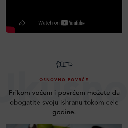
Ukusno
OSNOVNO POVRĆE
Frikom voćem i povrćem možete da
obogatite svoju ishranu tokom cele
godine.