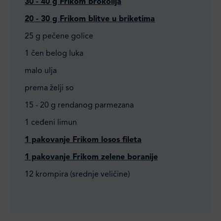
30 - 40 g Frikom brokolija
20 - 30 g Frikom blitve u briketima
25 g pečene golice
1 čen belog luka
malo ulja
prema želji so
15 - 20 g rendanog parmezana
1 ceđeni limun
1 pakovanje Frikom losos fileta
1 pakovanje Frikom zelene boranije
12 krompira (srednje veličine)