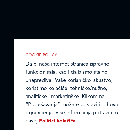
COOKIE POLICY
Da bi naša internet stranica ispravno
funkcionisala, kao i da bismo stalno
unapređivali Vaše korisničko iskustvo,
koristimo kolačiće: tehničke/nužne,
IZABERITE KOLAČIĆE NA STRANICI
analitičke i marketinške. Klikom na
Omogućite ili onemogućite našoj
“Podešavanja” možete postaviti njihova
internet stranici upotrebu kolačića
ograničenja. Više informacija potražite u
opisanih u nastavku:
našoj
Politici kolačića.