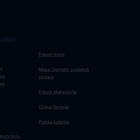
OGRAD
Frikom Srbija
30
Mapa i kontakti prodajnih
100
centara
148
Frikom Makedonija
Online formular
Politika kolačića
RAD 2026.