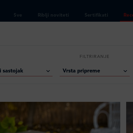
Sve
Riblji noviteti
Sertifikati
Rec
FILTRIRANJE
i sastojak
Vrsta pripreme