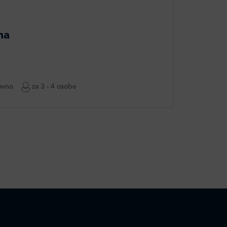
ma
avno
za 3 - 4 osobe