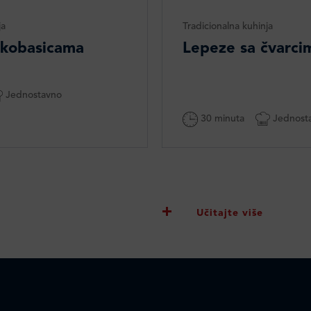
ja
Tradicionalna kuhinja
 kobasicama
Lepeze sa čvarci
Jednostavno
30 minuta
Jednost
Učitajte više