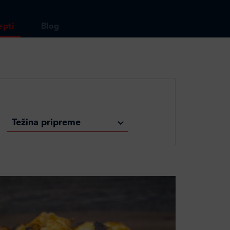
epti
Blog
Težina pripreme