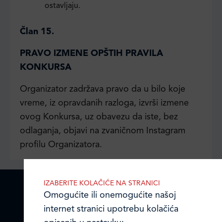
ostavljaju.
Član 15.
PRAVO IZMENE OPŠTIH PRAVILA
KONKURSA
Organizator zadržava pravo da u bilo koje
vreme, iz opravdanih razloga, izvrši izmene
ovog Konkursa, uz obavezu da iste, bez
odlaganja, objavi na zvaničnom Instagram
profilu Organizatora.
IZABERITE KOLAČIĆE NA STRANICI
Omogućite ili onemogućite našoj
internet stranici upotrebu kolačića