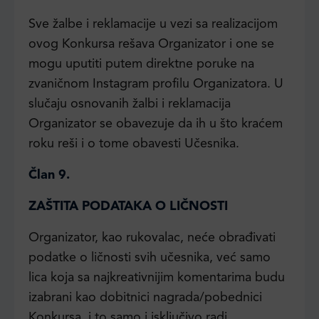
Sve žalbe i reklamacije u vezi sa realizacijom
ovog Konkursa rešava Organizator i one se
mogu uputiti putem direktne poruke na
zvaničnom Instagram profilu Organizatora. U
slučaju osnovanih žalbi i reklamacija
Organizator se obavezuje da ih u što kraćem
roku reši i o tome obavesti Učesnika.
Član 9.
ZAŠTITA PODATAKA O LIČNOSTI
Organizator, kao rukovalac, neće obrađivati
podatke o ličnosti svih učesnika, već samo
lica koja sa najkreativnijim komentarima budu
izabrani kao dobitnici nagrada/pobednici
Konkursa, i to samo i isključivo radi