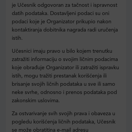
je Učesnik odgovoran za tačnost i ispravnost
datih podataka. Dostavljeni podaci su oni
podaci koje je Organizator prikupio nakon
kontaktiranja dobitnika nagrada radi uručenja
istih.
Učesnici imaju pravo u bilo kojem trenutku
zatražiti informaciju o svojim ličnim podacima
koje obrađuje Organizator ili zatražiti ispravku
istih, mogu tražiti prestanak korišćenja ili
brisanje svojih ličnih podataka u sve ili samo
neke svrhe, odnosno i prenos podataka pod
zakonskim uslovima.
Za ostvarivanje svih svojih prava i obaveza u
pogledu korišćenja ličnih podataka, Učesnik
se može obratitina e-mail adresu