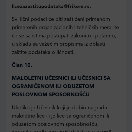
licezazastitupodataka@frikom.rs.
Svi lični podaci će biti zaštićeni primenom
primerenih organizacionih i tehničkih mera, te
će se sa istima postupati zakonito i pošteno,
u skladu sa važećim propisima iz oblasti
zaštite podataka o ličnosti.
Član 10.
MALOLETNI UČESNICI ILI UČESNICI SA
OGRANIČENOM ILI ODUZETOM
POSLOVNOM SPOSOBNOŠĆU
Ukoliko je Učesnik koji je dobio nagradu
maloletno lice ili je lice sa ograničenom ili
oduzetom poslovnom sposobnošću,