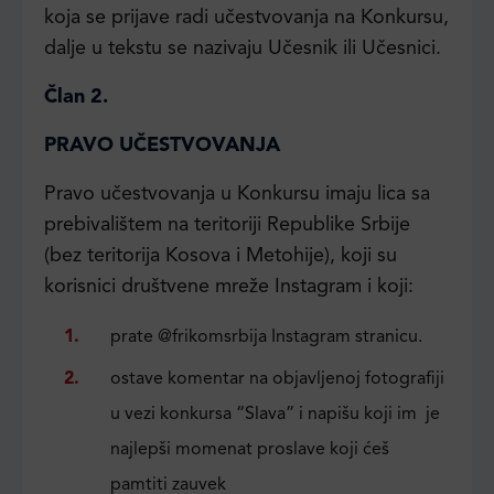
koja se prijave radi učestvovanja na Konkursu,
dalje u tekstu se nazivaju Učesnik ili Učesnici.
Član 2.
PRAVO UČESTVOVANJA
Pravo učestvovanja u Konkursu imaju lica sa
prebivalištem na teritoriji Republike Srbije
(bez teritorija Kosova i Metohije), koji su
korisnici društvene mreže Instagram i koji:
prate @frikomsrbija Instagram stranicu.
ostave komentar na objavljenoj fotografiji
u vezi konkursa “Slava” i napišu koji im je
najlepši momenat proslave koji ćeš
pamtiti zauvek