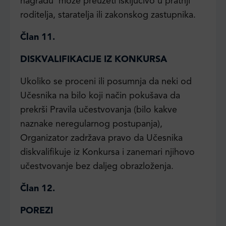
nagradu može preuzeti isključivo u pratnji
roditelja, staratelja ili zakonskog zastupnika.
Član 11.
DISKVALIFIKACIJE IZ KONKURSA
Ukoliko se proceni ili posumnja da neki od
Učesnika na bilo koji način pokušava da
prekrši Pravila učestvovanja (bilo kakve
naznake neregularnog postupanja),
Organizator zadržava pravo da Učesnika
diskvalifikuje iz Konkursa i zanemari njihovo
učestvovanje bez daljeg obrazloženja.
Član 12.
POREZI