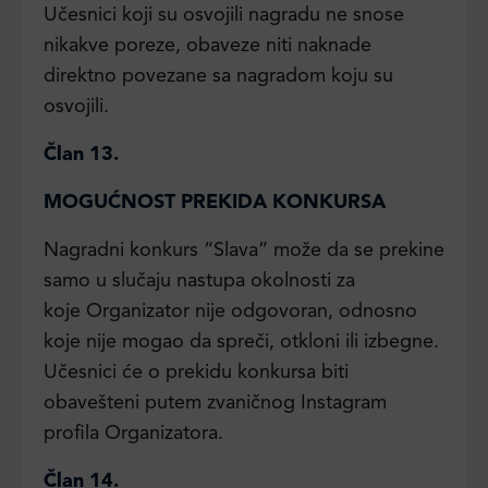
Učesnici koji su osvojili nagradu ne snose
nikakve poreze, obaveze niti naknade
direktno povezane sa nagradom koju su
osvojili.
Član 13.
MOGUĆNOST PREKIDA KONKURSA
Nagradni konkurs “Slava” može da se prekine
samo u slučaju nastupa okolnosti za
koje Organizator nije odgovoran, odnosno
koje nije mogao da spreči, otkloni ili izbegne.
Učesnici će o prekidu konkursa biti
obavešteni putem zvaničnog Instagram
profila Organizatora.
Član 14.