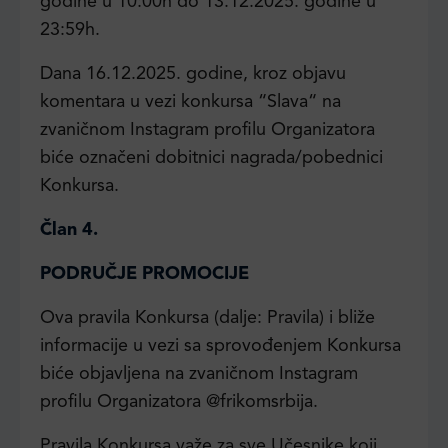
godine u 10:00h do 13.12.2025. godine u
23:59h.
Dana 16.12.2025. godine, kroz objavu
komentara u vezi konkursa “Slava“ na
zvaničnom Instagram profilu Organizatora
biće označeni dobitnici nagrada/pobednici
Konkursa.
Član 4.
PODRUČJE PROMOCIJE
Ova pravila Konkursa (dalje: Pravila) i bliže
informacije u vezi sa sprovođenjem Konkursa
biće objavljena na zvaničnom Instagram
profilu Organizatora @frikomsrbija.
Pravila Konkursa važe za sve Učesnike koji