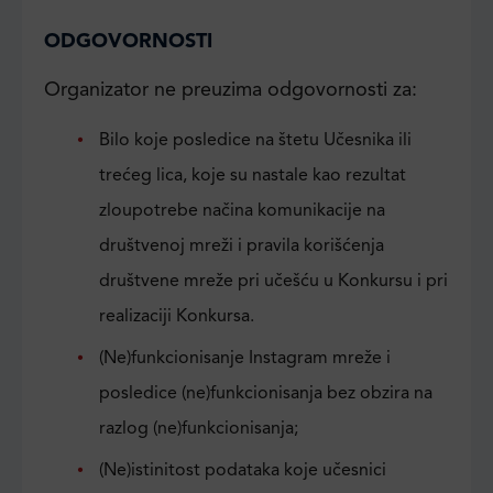
ODGOVORNOSTI
Organizator ne preuzima odgovornosti za:
Bilo koje posledice na štetu Učesnika ili
trećeg lica, koje su nastale kao rezultat
zloupotrebe načina komunikacije na
društvenoj mreži i pravila korišćenja
društvene mreže pri učešću u Konkursu i pri
realizaciji Konkursa.
(Ne)funkcionisanje Instagram mreže i
posledice (ne)funkcionisanja bez obzira na
razlog (ne)funkcionisanja;
(Ne)istinitost podataka koje učesnici