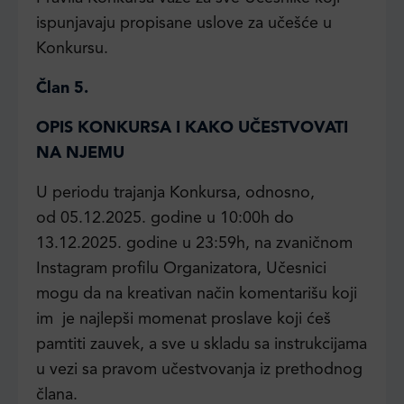
ispunjavaju propisane uslove za učešće u
Konkursu.
Član 5.
OPIS KONKURSA I KAKO UČESTVOVATI
NA NJEMU
U periodu trajanja Konkursa, odnosno,
od 05.12.2025. godine u 10:00h do
13.12.2025. godine u 23:59h, na zvaničnom
Instagram profilu Organizatora, Učesnici
mogu da na kreativan način komentarišu koji
im je najlepši momenat proslave koji ćeš
pamtiti zauvek, a sve u skladu sa instrukcijama
u vezi sa pravom učestvovanja iz prethodnog
člana.