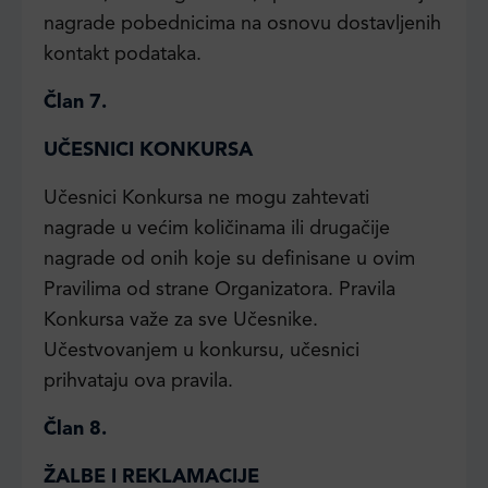
nagrade pobednicima na osnovu dostavljenih
kontakt podataka.
Član 7.
UČESNICI KONKURSA
Učesnici Konkursa ne mogu zahtevati
nagrade u većim količinama ili drugačije
nagrade od onih koje su definisane u ovim
Pravilima od strane Organizatora. Pravila
Konkursa važe za sve Učesnike.
Učestvovanjem u konkursu, učesnici
prihvataju ova pravila.
Član 8.
ŽALBE I REKLAMACIJE