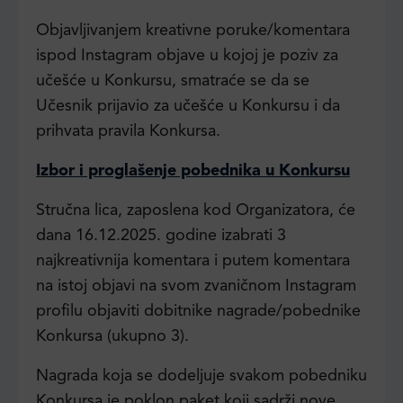
Objavljivanjem kreativne poruke/komentara
ispod Instagram objave u kojoj je poziv za
učešće u Konkursu, smatraće se da se
Učesnik prijavio za učešće u Konkursu i da
prihvata pravila Konkursa.
Izbor i proglašenje pobednika u Konkursu
Stručna lica, zaposlena kod Organizatora, će
dana 16.12.2025. godine izabrati 3
najkreativnija komentara i putem komentara
na istoj objavi na svom zvaničnom Instagram
profilu objaviti dobitnike nagrade/pobednike
Konkursa (ukupno 3).
Nagrada koja se dodeljuje svakom pobedniku
Konkursa je poklon paket koji sadrži nove