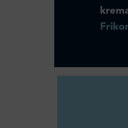
krem
Friko