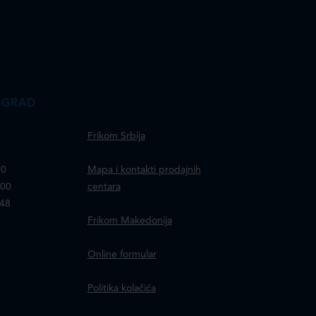
OGRAD
Frikom Srbija
30
Mapa i kontakti prodajnih
100
centara
148
Frikom Makedonija
Online formular
Politika kolačića