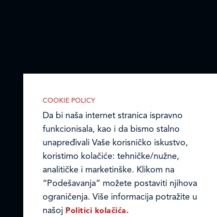
COOKIE POLICY
Da bi naša internet stranica ispravno
funkcionisala, kao i da bismo stalno
IZABERITE KOLAČIĆE NA STRANICI
unapređivali Vaše korisničko iskustvo,
Omogućite ili onemogućite našoj
koristimo kolačiće: tehničke/nužne,
internet stranici upotrebu kolačića
analitičke i marketinške. Klikom na
opisanih u nastavku:
“Podešavanja” možete postaviti njihova
ograničenja. Više informacija potražite u
našoj
Politici kolačića.