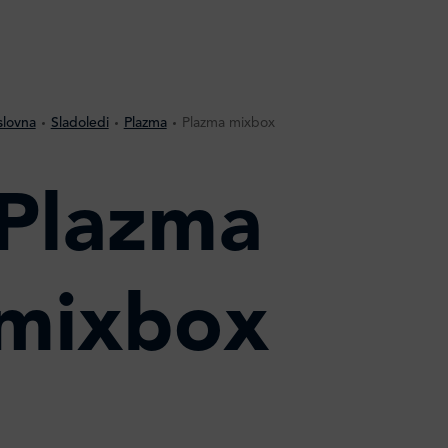
slovna
Sladoledi
Plazma
Plazma mixbox
Plazma
mixbox