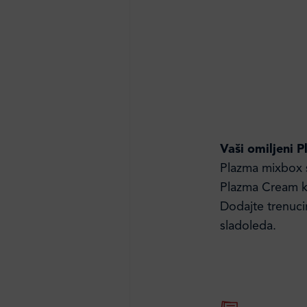
Vaši omiljeni 
Plazma mixbox s
Plazma Cream ko
Dodajte trenuci
sladoleda.