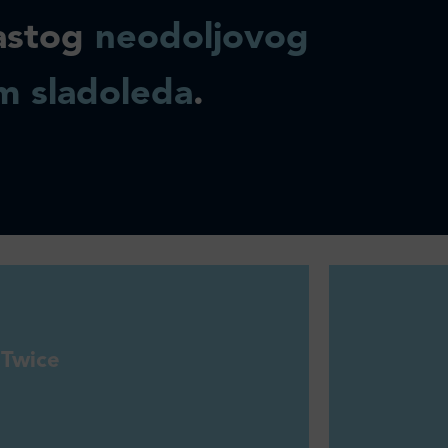
astog
neodoljovog
m sladoleda
.
Twice