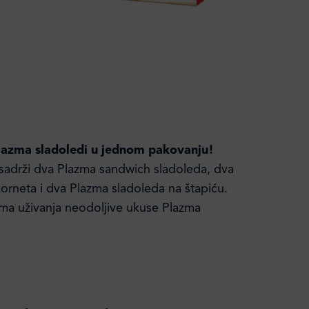
Plazma sladoledi u jednom pakovanju!
adrži dva Plazma sandwich sladoleda, dva
rneta i dva Plazma sladoleda na štapiću.
ma uživanja neodoljive ukuse Plazma