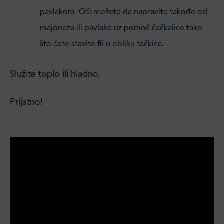
pavlakom. Oči možete da napravite takođe od
majoneza ili pavlake uz pomoć čačkalice tako
što ćete stavite fil u obliku tačkice.
Služite toplo ili hladno.
Prijatno!