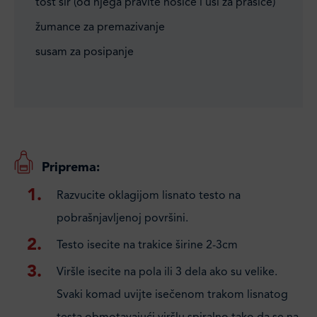
tost sir (od njega pravite nosiće i uši za prasiće)
žumance za premazivanje
susam za posipanje
Priprema:
Razvucite oklagijom lisnato testo na
pobrašnjavljenoj površini.
Testo isecite na trakice širine 2-3cm
Viršle isecite na pola ili 3 dela ako su velike.
Svaki komad uvijte isečenom trakom lisnatog