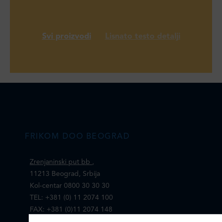
Svi proizvodi
Lisnato testo detalji
FRIKOM DOO BEOGRAD
Zrenjaninski put bb
,
11213 Beograd, Srbija
Kol-centar 0800 30 30 30
TEL: +381 (0) 11 2074 100
FAX: +381 (0)11 2074 148
E-mail:
office@frikom.rs