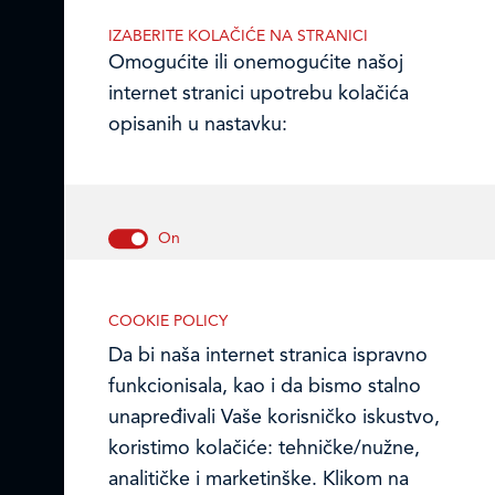
IZABERITE KOLAČIĆE NA STRANICI
Omogućite ili onemogućite našoj
internet stranici upotrebu kolačića
Frikom Srbija
opisanih u nastavku:
Mapa i kontakti prodajnih centara
Frikom Makedonija
Online formular
Tehnički/nužni kolačići
Politika kolačića
COOKIE POLICY
Ovi kolačići omogućavaju osnovne
Da bi naša internet stranica ispravno
funkcionalnosti internet stranice. Bez
© FRIKOM DOO BEOGRAD 2026.
funkcionisala, kao i da bismo stalno
njih, naša internet stranica ne može
unapređivali Vaše korisničko iskustvo,
pravilno da funkcioniše, a možete ih
koristimo kolačiće: tehničke/nužne,
isključiti menjanjem podešavanja u
analitičke i marketinške. Klikom na
svom internet pretraživaču.