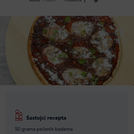
Autor
Frikom
Podelite
Sastojci recepta
50 grama pečenih badema