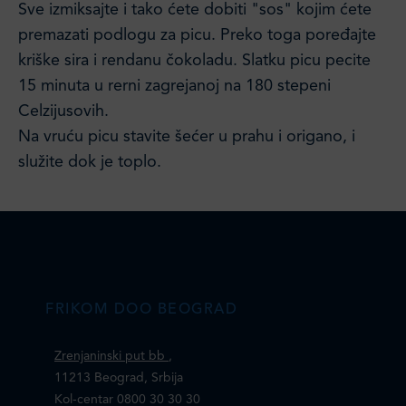
Sve izmiksajte i tako ćete dobiti "sos" kojim ćete
premazati podlogu za picu. Preko toga poređajte
kriške sira i rendanu čokoladu. Slatku picu pecite
15 minuta u rerni zagrejanoj na 180 stepeni
Celzijusovih.
Na vruću picu stavite šećer u prahu i origano, i
služite dok je toplo.
FRIKOM DOO BEOGRAD
Zrenjaninski put bb
,
11213 Beograd, Srbija
Kol-centar 0800 30 30 30