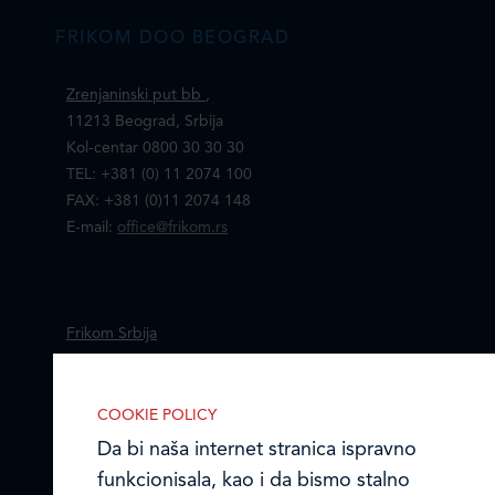
FRIKOM DOO BEOGRAD
Zrenjaninski put bb
,
11213 Beograd, Srbija
Kol-centar 0800 30 30 30
TEL: +381 (0) 11 2074 100
FAX: +381 (0)11 2074 148
E-mail:
office@frikom.rs
Frikom Srbija
Mapa i kontakti prodajnih centara
COOKIE POLICY
Frikom Makedonija
Da bi naša internet stranica ispravno
funkcionisala, kao i da bismo stalno
IZABERITE KOLAČIĆE NA STRANICI
Online formular