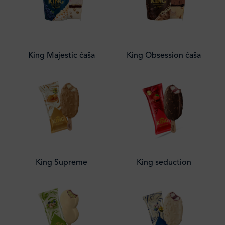
King Majestic čaša
King Obsession čaša
King Supreme
King seduction