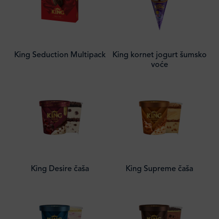
King Seduction Multipack
King kornet jogurt šumsko
voće
King Desire čaša
King Supreme čaša