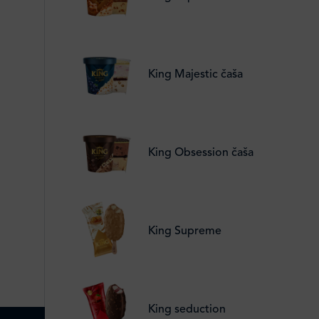
King Majestic čaša
King Obsession čaša
King Supreme
King seduction