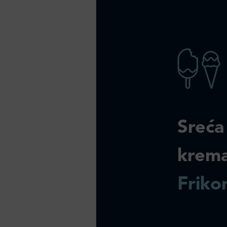
Sreća
krem
Friko