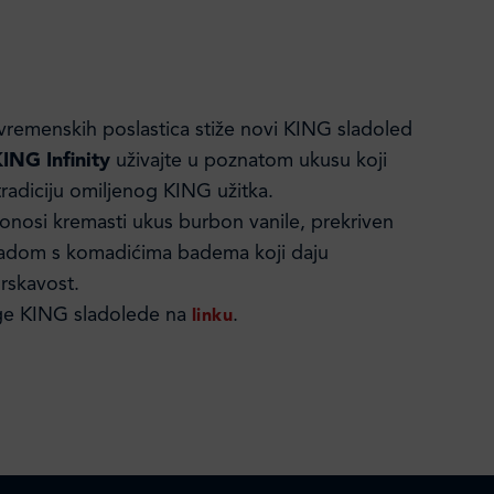
anvremenskih poslastica stiže novi KING sladoled
ING Infinity
uživajte u poznatom ukusu koji
a tradiciju omiljenog KING užitka.
onosi kremasti ukus burbon vanile, prekriven
dom s komadićima badema koji daju
hrskavost.
uge KING sladolede na
.
linku