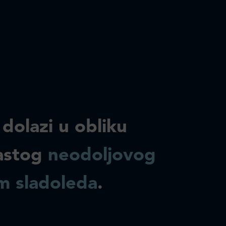
 dolazi u obliku
astog
neodoljovog
m sladoleda
.