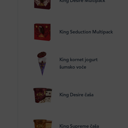
King Desire Multipack
King Seduction Multipack
King kornet jogurt
šumsko voće
King Desire čaša
King Supreme čaša