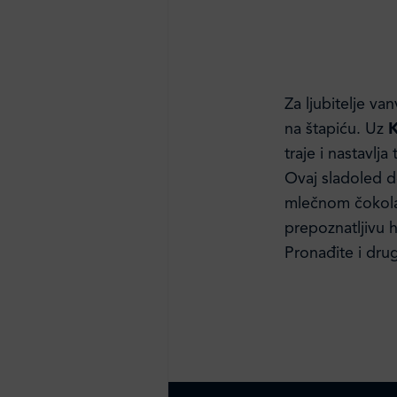
Za ljubitelje v
na štapiću. Uz
K
traje i nastavlj
Ovaj sladoled d
mlečnom čokola
prepoznatljivu 
Pronađite i dr