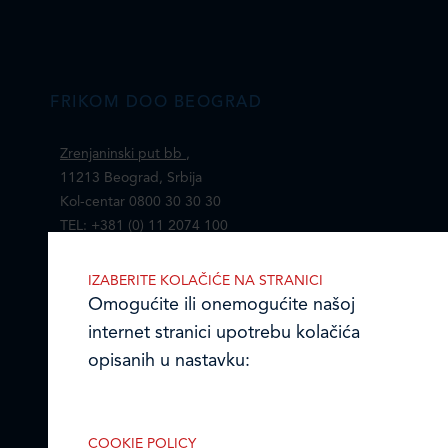
FRIKOM DOO BEOGRAD
Zrenjaninski put bb
,
11213 Beograd, Srbija
Kol-centar 0800 30 30 30
TEL: +381 (0) 11 2074 100
FAX: +381 (0)11 2074 148
E-mail:
office@frikom.rs
IZABERITE KOLAČIĆE NA STRANICI
Omogućite ili onemogućite našoj
internet stranici upotrebu kolačića
opisanih u nastavku:
Frikom Srbija
Mapa i kontakti prodajnih centara
COOKIE POLICY