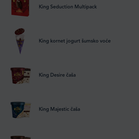
King Seduction Multipack
King kornet jogurt šumsko voće
King Desire čaša
King Majestic čaša