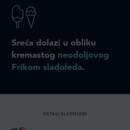
Sreća dolazi u obliku
kremastog
neodoljovog
Frikom sladoleda
.
OSTALI SLADOLEDI