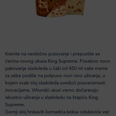
Krenite na neobično putovanje i prepustite se
čarima novog ukusa King Supreme. Posebno novo
pakovanje sladoleda u čaši od 450 ml vaše vreme
za sebe podiže na potpuno novi nivo uživanja, u
kojem svaki sloj sladoleda svedoči posvećenosti
inovacijama. Vrhunski ukusi verno dočaravaju
iskustvo uživanja u sladoledu na štapiću King
Supreme.
Gornji sloj hrskavih komadića keksa oduševiće već