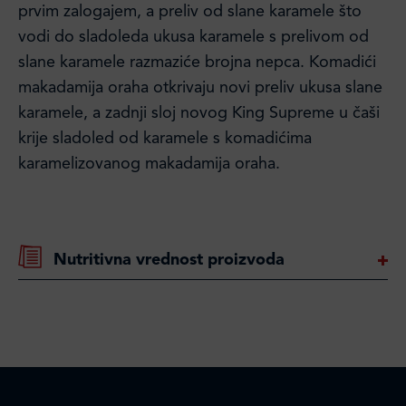
prvim zalogajem, a preliv od slane karamele što
vodi do sladoleda ukusa karamele s prelivom od
slane karamele razmaziće brojna nepca. Komadići
makadamija oraha otkrivaju novi preliv ukusa slane
karamele, a zadnji sloj novog King Supreme u čaši
krije sladoled od karamele s komadićima
karamelizovanog makadamija oraha.
Nutritivna vrednost proizvoda