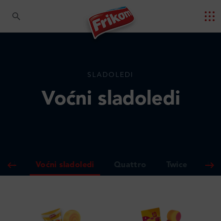
SLADOLEDI
Voćni sladoledi
oledi
Voćni sladoledi
Quattro
Twice
Pl