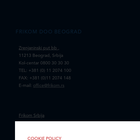
FRIKOM DOO BEOGRAD
Zrenjaninski put bb
,
11213 Beograd, Srbija
Kol-centar 0800 30 30 30
TEL: +381 (0) 11 2074 100
FAX: +381 (0)11 2074 148
E-mail:
office@frikom.rs
Frikom Srbija
Mapa i kontakti prodajnih centara
COOKIE POLICY