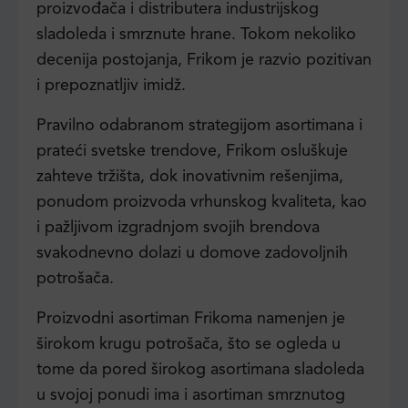
proizvođača i distributera industrijskog
sladoleda i smrznute hrane. Tokom nekoliko
decenija postojanja, Frikom je razvio pozitivan
i prepoznatljiv imidž.
Pravilno odabranom strategijom asortimana i
prateći svetske trendove, Frikom osluškuje
zahteve tržišta, dok inovativnim rešenjima,
ponudom proizvoda vrhunskog kvaliteta, kao
i pažljivom izgradnjom svojih brendova
svakodnevno dolazi u domove zadovoljnih
potrošača.
Proizvodni asortiman Frikoma namenjen je
širokom krugu potrošača, što se ogleda u
tome da pored širokog asortimana sladoleda
u svojoj ponudi ima i asortiman smrznutog