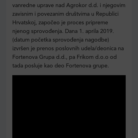
vanredne uprave nad Agrokor d.d. i njegovim
zavisnim i povezanim društvima u Republici
Hrvatskoj, započeo je proces pripreme
njenog sprovođenja. Dana 1. aprila 2019.
(datum početka sprovođenja nagodbe)
izvršen je prenos poslovnih udela/deonica na
Fortenova Grupa d.d., pa Frikom d.o.o od
tada posluje kao deo Fortenova grupe.