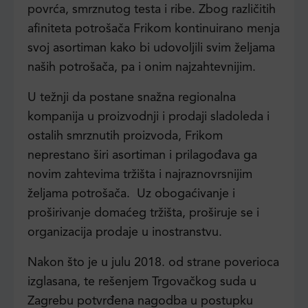
povrća, smrznutog testa i ribe. Zbog različitih
afiniteta potrošača Frikom kontinuirano menja
svoj asortiman kako bi udovoljili svim željama
naših potrošača, pa i onim najzahtevnijim.
U težnji da postane snažna regionalna
kompanija u proizvodnji i prodaji sladoleda i
ostalih smrznutih proizvoda, Frikom
neprestano širi asortiman i prilagođava ga
novim zahtevima tržišta i najraznovrsnijim
željama potrošača. Uz obogaćivanje i
proširivanje domaćeg tržišta, proširuje se i
organizacija prodaje u inostranstvu.
Nakon što je u julu 2018. od strane poverioca
izglasana, te rešenjem Trgovačkog suda u
Zagrebu potvrđena nagodba u postupku