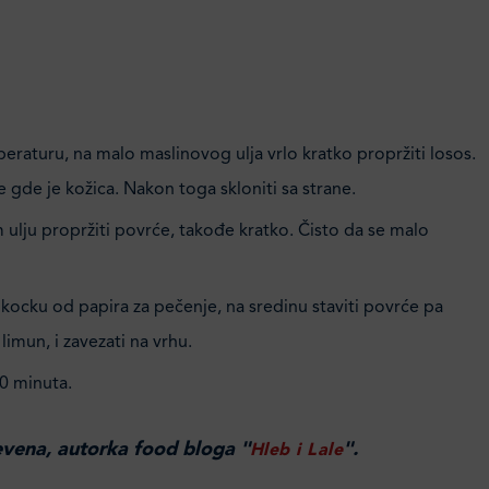
eraturu, na malo maslinovog ulja vrlo kratko propržiti losos.
e gde je kožica. Nakon toga skloniti sa strane.
ulju propržiti povrće, takođe kratko. Čisto da se malo
 kocku od papira za pečenje, na sredinu staviti povrće pa
limun, i zavezati na vrhu.
20 minuta.
evena, autorka food bloga "
".
Hleb i Lale