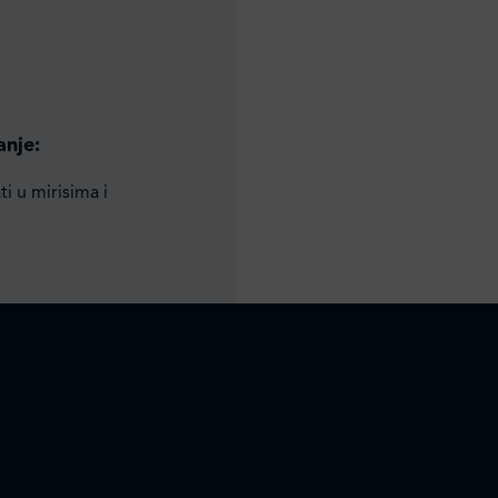
anje:
i u mirisima i