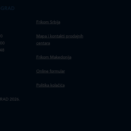
OGRAD
Frikom Srbija
30
Mapa i kontakti prodajnih
100
centara
148
Frikom Makedonija
Online formular
Politika kolačića
RAD 2026.