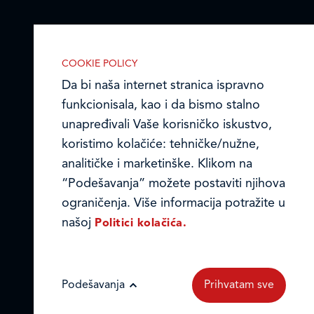
COOKIE POLICY
Da bi naša internet stranica ispravno
funkcionisala, kao i da bismo stalno
unapređivali Vaše korisničko iskustvo,
koristimo kolačiće: tehničke/nužne,
IZABERITE KOLAČIĆE NA STRANICI
analitičke i marketinške. Klikom na
Omogućite ili onemogućite našoj
“Podešavanja” možete postaviti njihova
internet stranici upotrebu kolačića
ograničenja. Više informacija potražite u
opisanih u nastavku:
našoj
Politici kolačića.
Podešavanja
Prihvatam sve