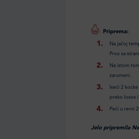
Priprema:
Na jačoj temp
Prvo sa stran
Na istom tom 
zarumeni.
Iseći 2 kocke
preko losos i 
Peći u rerni 
Jelo pripremila N