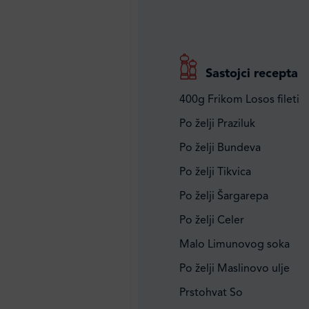
Sastojci recepta
400g Frikom Losos fileti
Po želji Praziluk
Po želji Bundeva
Po želji Tikvica
Po želji Šargarepa
Po želji Celer
Malo Limunovog soka
Po želji Maslinovo ulje
Prstohvat So