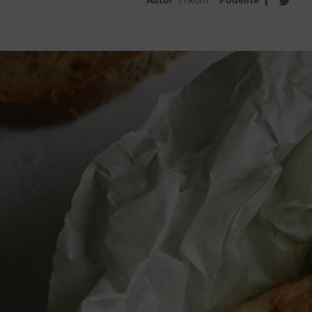
Autor
Frikom
Podelite