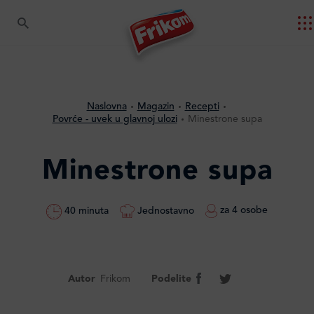
Naslovna
Magazin
Recepti
Povrće - uvek u glavnoj ulozi
Minestrone supa
Minestrone supa
za 4 osobe
Jednostavno
40 minuta
Autor
Frikom
Podelite