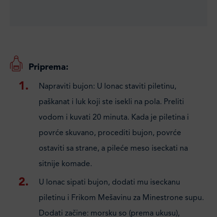
Priprema:
Napraviti bujon: U lonac staviti piletinu,
paškanat i luk koji ste isekli na pola. Preliti
vodom i kuvati 20 minuta. Kada je piletina i
povrće skuvano, procediti bujon, povrće
ostaviti sa strane, a pileće meso iseckati na
sitnije komade.
U lonac sipati bujon, dodati mu iseckanu
piletinu i Frikom Mešavinu za Minestrone supu.
Dodati začine: morsku so (prema ukusu),