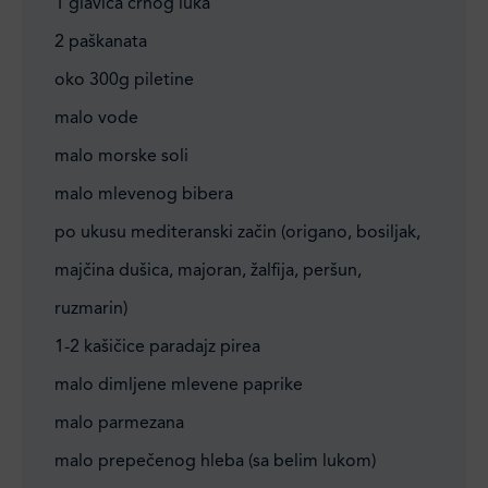
1 glavica crnog luka
2 paškanata
oko 300g piletine
malo vode
malo morske soli
malo mlevenog bibera
po ukusu mediteranski začin (origano, bosiljak,
majčina dušica, majoran, žalfija, peršun,
ruzmarin)
1-2 kašičice paradajz pirea
malo dimljene mlevene paprike
malo parmezana
malo prepečenog hleba (sa belim lukom)