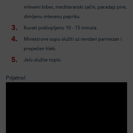
mleveni biber, mediteranski začin, paradajz pire,
dimljenu mlevenu papriku.
Kuvati poklopljeno 10 - 15 minuta.
Minestrone supu služiti uz rendani parmezan i
prepečen hleb.
Jelo služite toplo.
Prijatno!