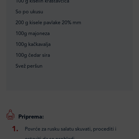
100 g kiselih krastavčića
So po ukusu
200 g kisele pavlake 20% mm
100g majoneza
100g kačkavalja
100g čedar sira
Svež peršun
Priprema:
Povrće za rusku salatu skuvati, procediti i