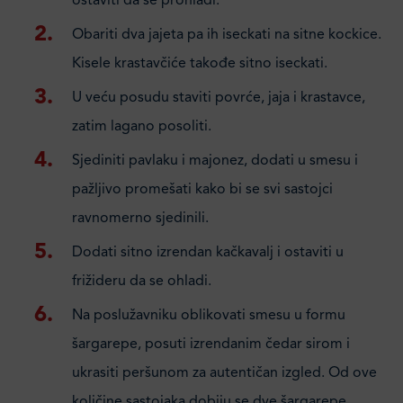
ostaviti da se prohladi.
Obariti dva jajeta pa ih iseckati na sitne kockice.
Kisele krastavčiće takođe sitno iseckati.
U veću posudu staviti povrće, jaja i krastavce,
zatim lagano posoliti.
Sjediniti pavlaku i majonez, dodati u smesu i
pažljivo promešati kako bi se svi sastojci
ravnomerno sjedinili.
Dodati sitno izrendan kačkavalj i ostaviti u
frižideru da se ohladi.
Na poslužavniku oblikovati smesu u formu
šargarepe, posuti izrendanim čedar sirom i
ukrasiti peršunom za autentičan izgled. Od ove
količine sastojaka dobiju se dve šargarepe.