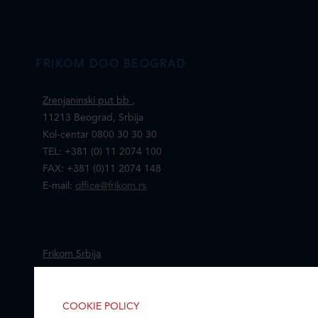
FRIKOM DOO BEOGRAD
Zrenjaninski put bb
,
11213 Beograd, Srbija
Kol-centar 0800 30 30 30
TEL: +381 (0) 11 2074 100
FAX: +381 (0)11 2074 148
E-mail:
office@frikom.rs
Frikom Srbija
Mapa i kontakti prodajnih centara
COOKIE POLICY