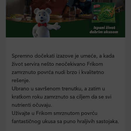
Spremno dočekati izazove je umeće, a kada
život servira nešto neočekivano Frikom
zamrznuto povrća nudi brzo i kvalitetno
rešenje.
Ubrano u savršenom trenutku, a zatim u
kratkom roku zamrznuto sa ciljem da se svi
nutrienti očuvaju.
Uživajte u Frikom smrznutom povrću
fantastičnog ukusa sa puno hraljivih sastojaka.