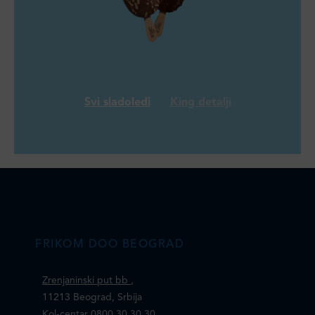
Svi sladoledi
King detalji
FRIKOM DOO BEOGRAD
Zrenjaninski put bb
,
11213 Beograd, Srbija
Kol-centar 0800 30 30 30