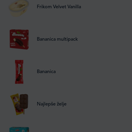
Frikom Velvet Vanilla
Bananica multipack
Bananica
Najlepše želje