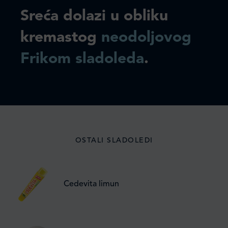
Sreća dolazi u obliku
kremastog
neodoljovog
Frikom sladoleda
.
OSTALI SLADOLEDI
Cedevita limun