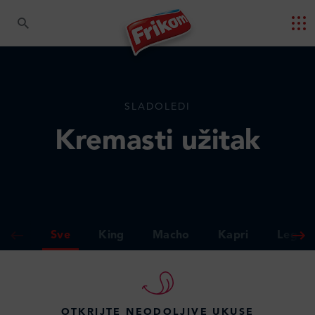
SLADOLEDI
Kremasti užitak
Sve
King
Macho
Kapri
Legen
OTKRIJTE NEODOLJIVE UKUSE