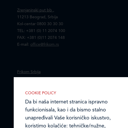
Zrenjaninski put bb
,
11213 Beograd, Srbija
Kol-centar 0800 30 30 30
TEL: +381 (0) 11 2074 100
FAX: +381 (0)11 2074 148
E-mail:
office@frikom.rs
Frikom Srbija
Mapa i kontakti prodajnih centara
COOKIE POLICY
Frikom Makedonija
Da bi naša internet stranica ispravno
funkcionisala, kao i da bismo stalno
Online formular
unapređivali Vaše korisničko iskustvo,
koristimo kolačiće: tehničke/nužne,
Politika kolačića