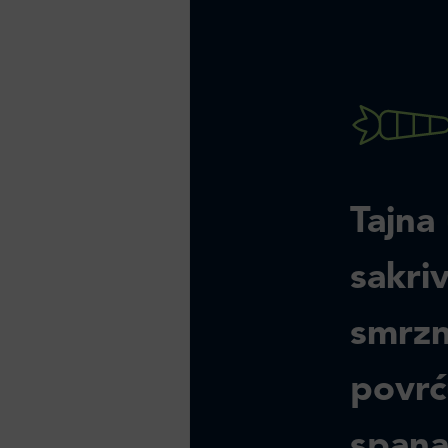
Tajna
sakri
smrzn
povrć
spana