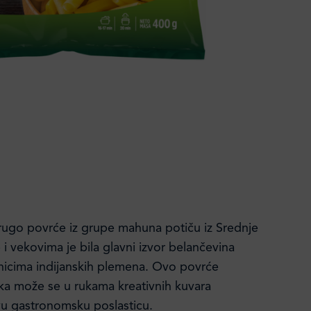
drugo povrće iz grupe mahuna potiču iz Srednje
i vekovima je bila glavni izvor belančevina
icima indijanskih plemena. Ovo povrće
ika može se u rukama kreativnih kuvara
avu gastronomsku poslasticu.