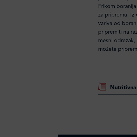
Frikom boranija
za pripremu. Iz 
variva od boran
pripremiti na ra
mesni odrezak, f
možete priprem
Nutritivna