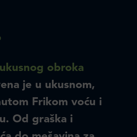
ukusnog obroka
vena je u ukusnom,
utom Frikom voću i
u. Od graška i
ća do mešavina za