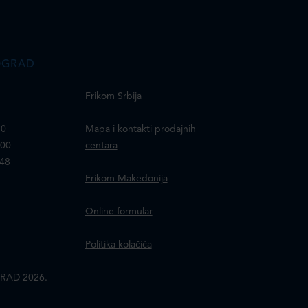
OGRAD
Frikom Srbija
30
Mapa i kontakti prodajnih
100
centara
148
Frikom Makedonija
Online formular
Politika kolačića
RAD 2026.