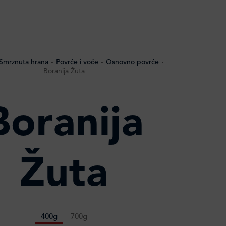
Smrznuta hrana
Povrće i voće
Osnovno povrće
Boranija Žuta
Boranija
Žuta
400g
700g