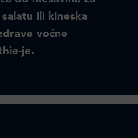
salatu ili kineska
i zdrave voćne
hie-je.