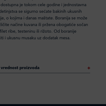
 dostupna je tokom cele godine i jednostavna
detinjstva se sigurno sećate bakinih ukusnih
ije, o kojima i danas maštate. Boranija se može
zličite načine kuvana ili pržena obogatiće sočan
ilet ribe, testeninu ili rižoto. Od boranije
iti i ukusnu musaku uz dodatak mesa.
 vrednost proizvoda