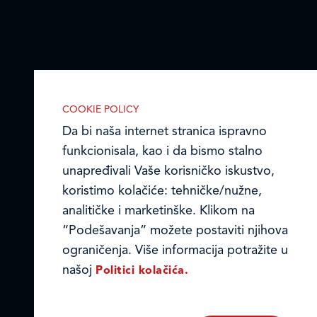
COOKIE POLICY
Da bi naša internet stranica ispravno
funkcionisala, kao i da bismo stalno
unapređivali Vaše korisničko iskustvo,
IZABERITE KOLAČIĆE NA STRANICI
Omogućite ili onemogućite našoj
koristimo kolačiće: tehničke/nužne,
internet stranici upotrebu kolačića
analitičke i marketinške. Klikom na
opisanih u nastavku:
“Podešavanja” možete postaviti njihova
ograničenja. Više informacija potražite u
našoj
Politici kolačića.