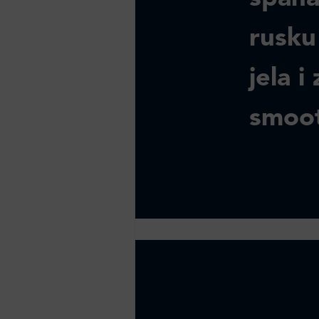
rusku 
jela 
smoot