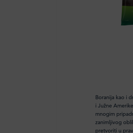
Boranija kao i 
i Južne Amerike 
mnogim pripadn
zanimljivog obl
pretvoriti u pr