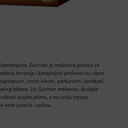
lj šampinjona, Gurman je mešavina povrća za
zelena boranija i šampinjoni preliveni su uljem,
, majoranom, crnim lukom, peršunom i protkani
belog bibera. Uz Gurman mešavinu dodajte
olikost svojim jelima, a na svoju trpezu
 note povrća i začina.