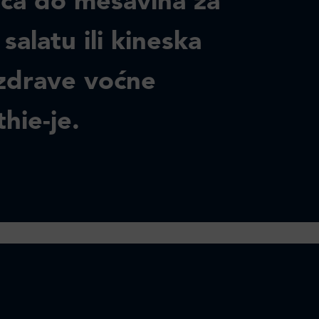
ća do mešavina za
salatu ili kineska
i zdrave voćne
hie-je.