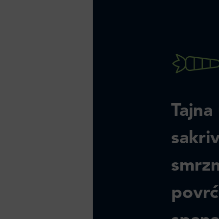
Tajna
sakri
smrzn
povrć