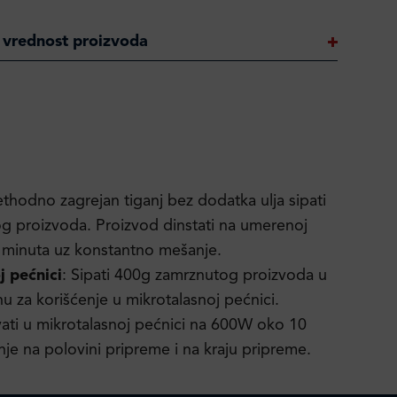
 vrednost proizvoda
ethodno zagrejan tiganj bez dodatka ulja sipati
 proizvoda. Proizvod dinstati na umerenoj
 minuta uz konstantno mešanje.
j pećnici
: Sipati 400g zamrznutog proizvoda u
za korišćenje u mikrotalasnoj pećnici.
ati u mikrotalasnoj pećnici na 600W oko 10
je na polovini pripreme i na kraju pripreme.