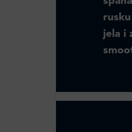
spana
rusku 
jela 
smoot