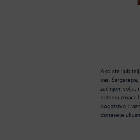
Ako ste ljubite
vas. Šargarepa, 
začinjeni solju
notama zrnaca 
bogatstvo i razn
donesete ukusne