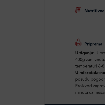
Nutritivna
Priprema
U tiganju
: U pr
400g zamrznutog
temperaturi 6-8
U mikrotalasno
posudu pogodnu 
Proizvod zagrev
minuta uz mešan