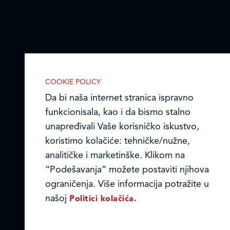
COOKIE POLICY
Da bi naša internet stranica ispravno
funkcionisala, kao i da bismo stalno
unapređivali Vaše korisničko iskustvo,
IZABERITE KOLAČIĆE NA STRANICI
Omogućite ili onemogućite našoj
koristimo kolačiće: tehničke/nužne,
internet stranici upotrebu kolačića
analitičke i marketinške. Klikom na
opisanih u nastavku:
“Podešavanja” možete postaviti njihova
ograničenja. Više informacija potražite u
našoj
Politici kolačića.