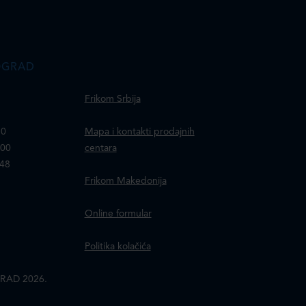
OGRAD
Frikom Srbija
30
Mapa i kontakti prodajnih
100
centara
148
Frikom Makedonija
Online formular
Politika kolačića
RAD 2026.