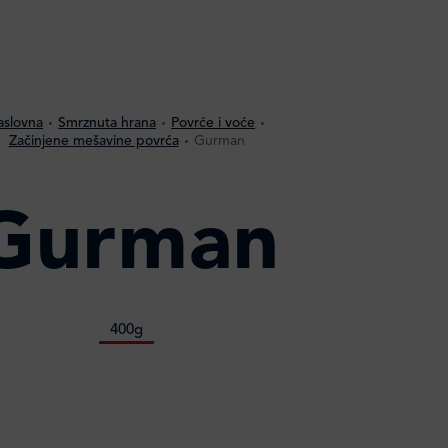
aslovna
Smrznuta hrana
Povrće i voće
Začinjene mešavine povrća
Gurman
Gurman
400g