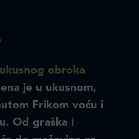
ukusnog obroka
vena je u ukusnom,
utom Frikom voću i
u. Od graška i