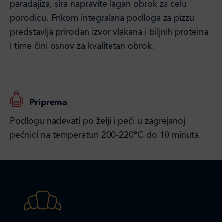
paradajiza, sira napravite lagan obrok za celu
porodicu. Frikom integralana podloga za pizzu
predstavlja prirodan izvor vlakana i biljnih proteina
i time čini osnov za kvalitetan obrok.
Priprema
Podlogu nadevati po želji i peći u zagrejanoj
pećnici na temperaturi 200-220ºC do 10 minuta.