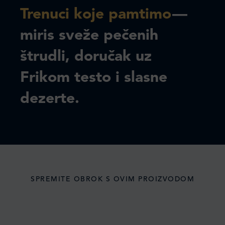
Trenuci koje pamtimo
—
miris sveže pečenih
štrudli, doručak uz
Frikom testo i slasne
dezerte.
SPREMITE OBROK S OVIM PROIZVODOM