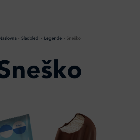
Naslovna
Sladoledi
Legende
Sneško
Sneško