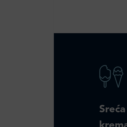
Sreća
krem