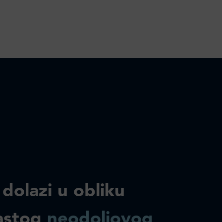
 dolazi u obliku
astog
neodoljovog