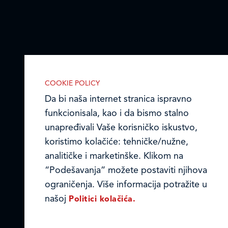
COOKIE POLICY
Da bi naša internet stranica ispravno
funkcionisala, kao i da bismo stalno
unapređivali Vaše korisničko iskustvo,
IZABERITE KOLAČIĆE NA STRANICI
Omogućite ili onemogućite našoj
koristimo kolačiće: tehničke/nužne,
internet stranici upotrebu kolačića
analitičke i marketinške. Klikom na
opisanih u nastavku:
“Podešavanja” možete postaviti njihova
ograničenja. Više informacija potražite u
našoj
Politici kolačića.