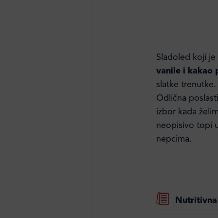
Sladoled koji je
vanile i kakao 
slatke trenutke
Odlična poslasti
izbor kada želi
neopisivo topi 
nepcima.
Nutritivna