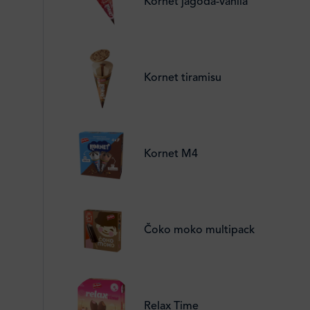
Kornet jagoda-vanila
Kornet tiramisu
Kornet M4
Čoko moko multipack
Relax Time