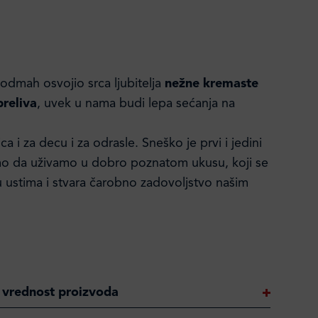
 odmah osvojio srca ljubitelja
nežne kremaste
preliva
, uvek u nama budi lepa sećanja na
.
ca i za decu i za odrasle. Sneško je prvi i jedini
mo da uživamo u dobro poznatom ukusu, koji se
u ustima i stvara čarobno zadovoljstvo našim
 vrednost proizvoda