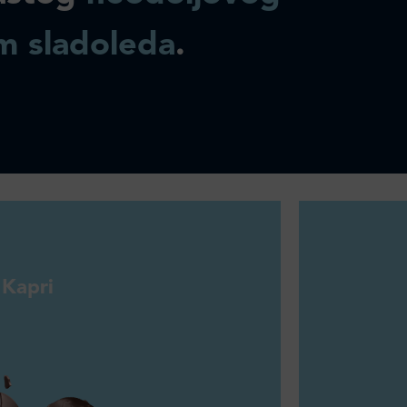
m sladoleda
.
Kapri