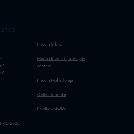
OGRAD
Frikom Srbija
30
Mapa i kontakti prodajnih
100
centara
148
Frikom Makedonija
Online formular
Politika kolačića
RAD 2026.