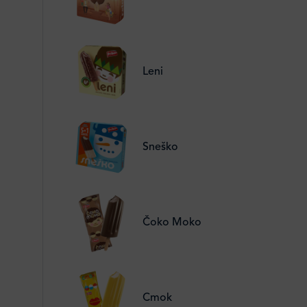
Leni
Sneško
Čoko Moko
Cmok