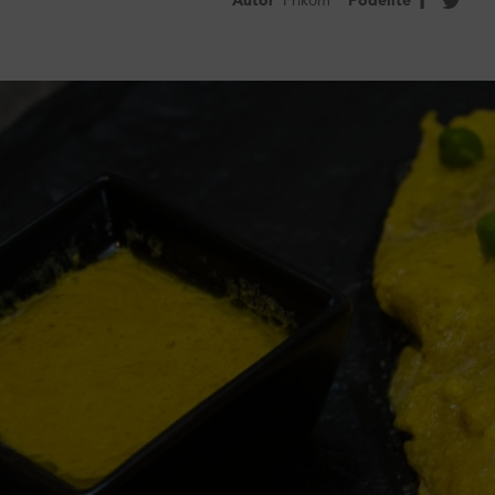
Autor
Frikom
Podelite