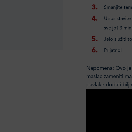
Smanjite temp
U sos stavite
sve još 3 min
Jelo služiti t
Prijatno!
Napomena: Ovo jelo 
maslac zameniti ma
pavlake dodati bilj