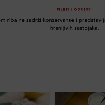
FILETI I ODRESCI
om riba ne sadrži konzervanse i predstavlj
hranljivih sastojaka.