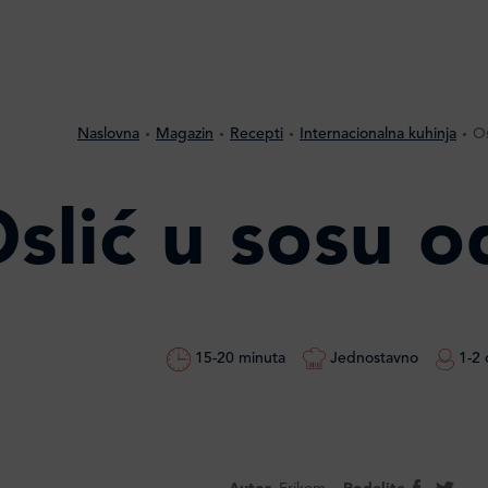
Naslovna
Magazin
Recepti
Internacionalna kuhinja
Os
slić u sosu o
15-20 minuta
Jednostavno
1-2 