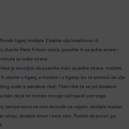
flonski tiganj dodajte 2 kašike ulja (maslinovo ili
, stavite filete Frikom oslića, posolite ih sa jedne strane i
 minuta sa svake strane.
lete je dovoljno da posolite malo sa jedne strane, možete
ih stavite u tiganj, a možete i u tiganju (so će pomoći da ulje
bog vode iz zaleđene ribe). Fileti ribe će se još dodatno
su,tako da je ne morate mnogo začinjavati pre toga.
anj, temperatura ne sme da bude na najjače, dodajte maslac.
c istopi, dodajte limun i belo vino. Pustite da provri, pa
f.