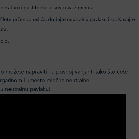
eraturu i pustite da se sos kuva 3 minuta.
 filete prženog oslića, dodajte neutralnu pavlaku i so. Kuvajte
uta.
oplo.
možete napraviti I u posnoj varijanti tako što ćete
rgarinom i umesto mlečne neutralne
nu neutralnu pavlaku)