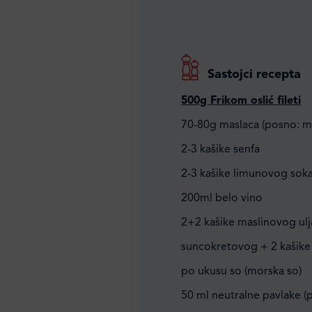
Sastojci recepta
500g Frikom oslić fileti
70-80g maslaca (posno: m
2-3 kašike senfa
2-3 kašike limunovog sok
200ml belo vino
2+2 kašike maslinovog ulja 
suncokretovog + 2 kašike
po ukusu so (morska so)
50 ml neutralne pavlake (p