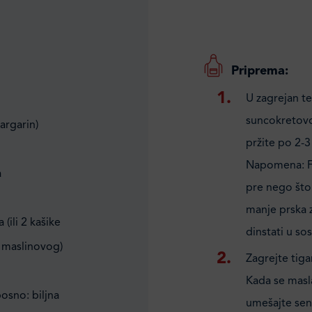
Priprema:
U zagrejan te
suncokretovo)
argarin)
pržite po 2-3
Napomena: Fi
a
pre nego što 
manje prska z
(ili 2 kašike
dinstati u so
 maslinovog)
Zagrejte tig
Kada se masla
osno: biljna
umešajte sen