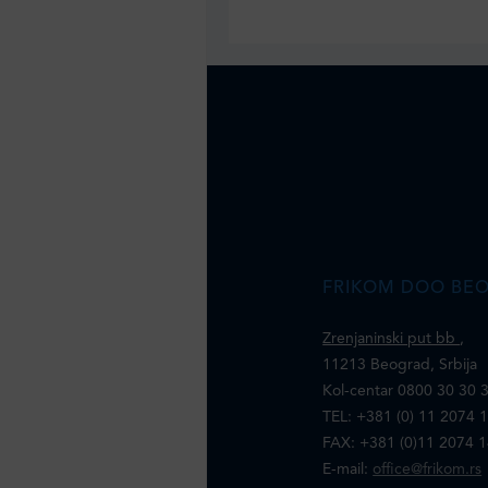
FRIKOM DOO BE
Zrenjaninski put bb
,
11213 Beograd, Srbija
Kol-centar 0800 30 30 
TEL: +381 (0) 11 2074 
FAX: +381 (0)11 2074 
E-mail:
office@frikom.rs