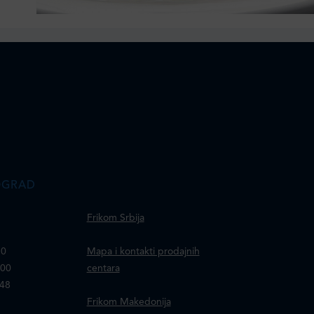
OGRAD
Frikom Srbija
30
Mapa i kontakti prodajnih
100
centara
148
Frikom Makedonija