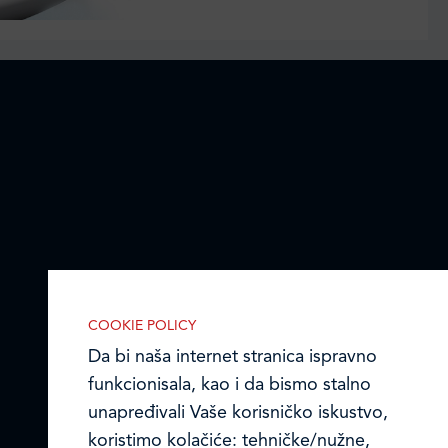
COOKIE POLICY
Da bi naša internet stranica ispravno
funkcionisala, kao i da bismo stalno
unapređivali Vaše korisničko iskustvo,
koristimo kolačiće: tehničke/nužne,
IZABERITE KOLAČIĆE NA STRANICI