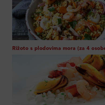
Rižoto s plodovima mora (za 4 osob