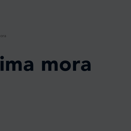
mora
vima mora