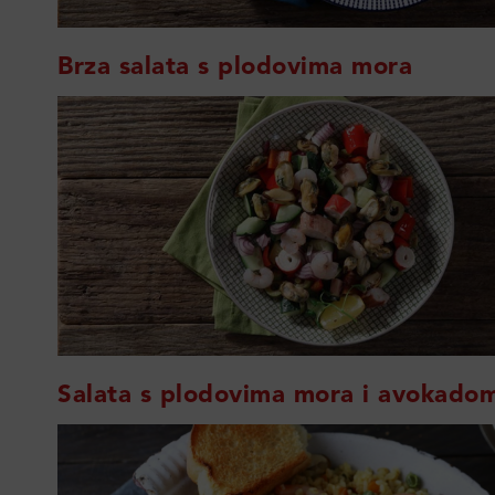
Brza salata s plodovima mora
Salata s plodovima mora i avokado